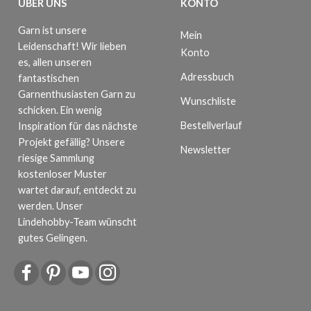
ÜBER UNS
KONTO
Garn ist unsere
Mein
Leidenschaft! Wir lieben
Konto
es, allen unseren
Adressbuch
fantastischen
Garnenthusiasten Garn zu
Wunschliste
schicken. Ein wenig
Bestellverlauf
Inspiration für das nächste
Projekt gefällig? Unsere
Newsletter
riesige Sammlung
kostenloser Muster
wartet darauf, entdeckt zu
werden. Unser
Lindehobby-Team wünscht
gutes Gelingen.