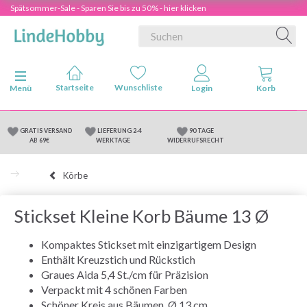
Spätsommer-Sale - Sparen Sie bis zu 50% - hier klicken
Anzeige ändern
Menü
GRATIS VERSAND
LIEFERUNG 2-4
90 TAGE
AB 69€
WERKTAGE
WIDERRUFSRECHT
Körbe
Stickset Kleine Korb Bäume 13 Ø
Kompaktes Stickset mit einzigartigem Design
Enthält Kreuzstich und Rückstich
Graues Aida 5,4 St./cm für Präzision
Verpackt mit 4 schönen Farben
Schöner Kreis aus Bäumen, Ø 13 cm