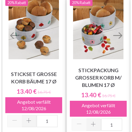
20%
Rabatt
20%
Rabatt
STICKPACKUNG
STICKSET GROSSE
GROSSER KORB M/
KORB BÄUME 17 Ø
BLUMEN 17 Ø
13.40 €
16.75 €
13.40 €
16.75 €
Angebot verfällt
Angebot verfällt
12/08/2026
12/08/2026