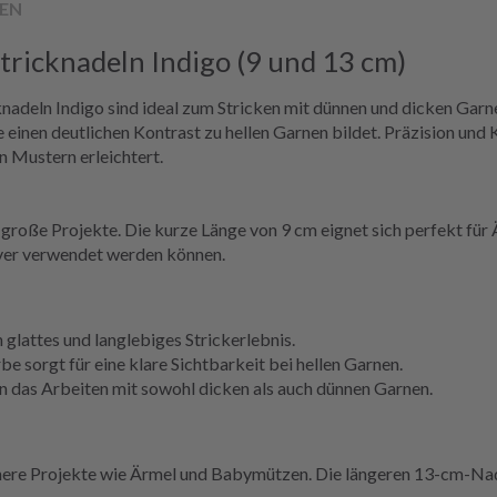
EN
ricknadeln Indigo (9 und 13 cm)
deln Indigo sind ideal zum Stricken mit dünnen und dicken Garne
 einen deutlichen Kontrast zu hellen Garnen bildet. Präzision und
n Mustern erleichtert.
d große Projekte. Die kurze Länge von 9 cm eignet sich perfekt fü
over verwendet werden können.
n glattes und langlebiges Strickerlebnis.
 sorgt für eine klare Sichtbarkeit bei hellen Garnen.
rn das Arbeiten mit sowohl dicken als auch dünnen Garnen.
nere Projekte wie Ärmel und Babymützen. Die längeren 13-cm-Nade