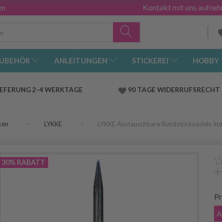
en
Kontakt mit uns aufne
UBEHÖR
ANLEITUNGEN
STICKEREI
HOBBY
IEFERUNG 2-4 WERKTAGE
90 TAGE WIDERRUFSRECHT
ken
LYKKE
LYKKE Austauschbare Rundstricknadeln Ind
30% RABATT
Pr
A