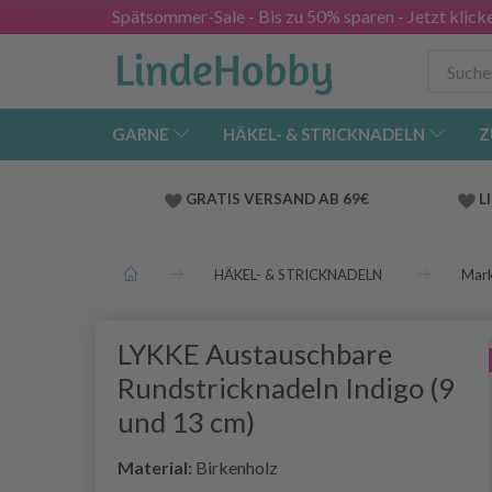
Spätsommer-Sale - Bis zu 50% sparen - Jetzt klick
GARNE
HÄKEL- & STRICKNADELN
Z
GRATIS VERSAND AB 69€
L
HÄKEL- & STRICKNADELN
Mar
LYKKE Austauschbare
Rundstricknadeln Indigo (9
und 13 cm)
Material:
Birkenholz