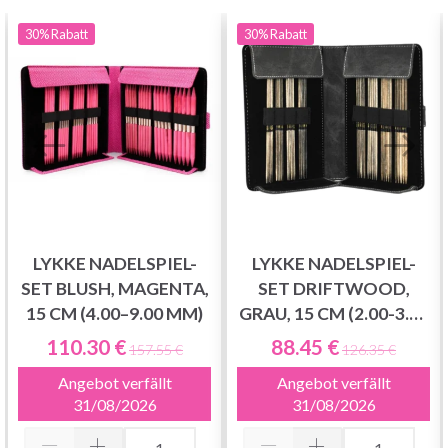
30%
Rabatt
30%
Rabatt
LYKKE NADELSPIEL-
LYKKE NADELSPIEL-
SET BLUSH, MAGENTA,
SET DRIFTWOOD,
15 CM (4.00–9.00 MM)
GRAU, 15 CM (2.00-3.75
MM)
110.30 €
88.45 €
157.55 €
126.35 €
Angebot verfällt
Angebot verfällt
31/08/2026
31/08/2026