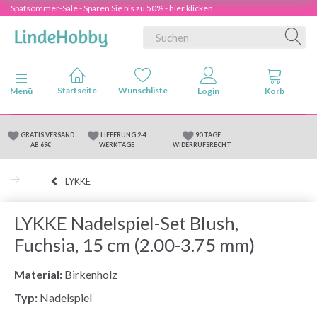
Spätsommer-Sale - Sparen Sie bis zu 50% - hier klicken
Anzeige ändern
Menü
GRATIS VERSAND
LIEFERUNG 2-4
90 TAGE
AB 69€
WERKTAGE
WIDERRUFSRECHT
LYKKE
LYKKE Nadelspiel-Set Blush,
Fuchsia, 15 cm (2.00-3.75 mm)
Material:
Birkenholz
Typ:
Nadelspiel