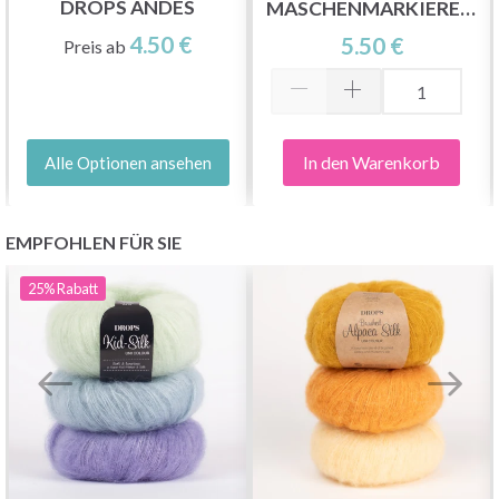
DROPS ANDES
ASCHENMARKIERER,
KLEIN, 25 STÜCK
4.50 €
5.50 €
Preis ab
In den Warenkorb
Alle Optionen ansehen
EMPFOHLEN FÜR SIE
25%
Rabatt