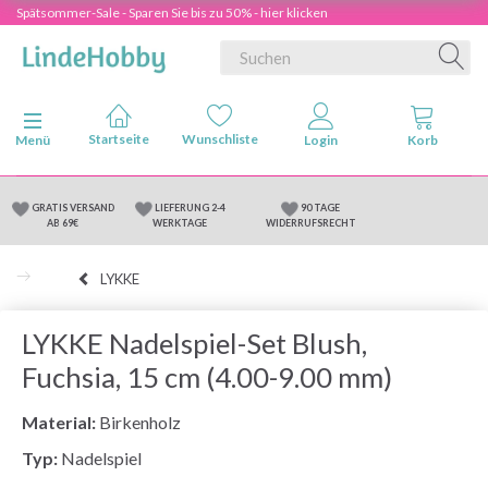
Spätsommer-Sale - Sparen Sie bis zu 50% - hier klicken
Anzeige ändern
Menü
GRATIS VERSAND
LIEFERUNG 2-4
90 TAGE
AB 69€
WERKTAGE
WIDERRUFSRECHT
LYKKE
LYKKE Nadelspiel-Set Blush,
Fuchsia, 15 cm (4.00-9.00 mm)
Material:
Birkenholz
Typ:
Nadelspiel