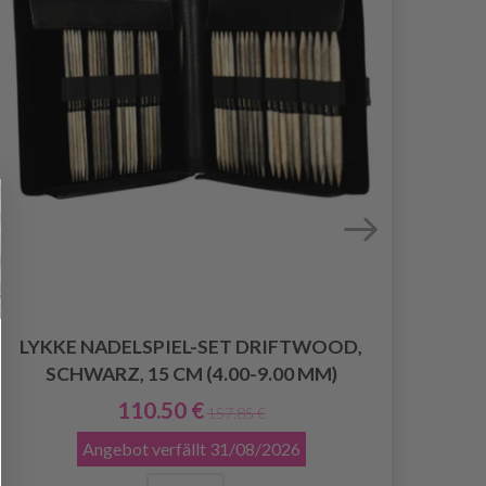
LYKKE NADELSPIEL-SET DRIFTWOOD,
LY
SCHWARZ, 15 CM (4.00-9.00 MM)
110.50 €
157.85 €
Angebot verfällt
31/08/2026