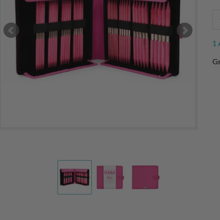
1 
Gr