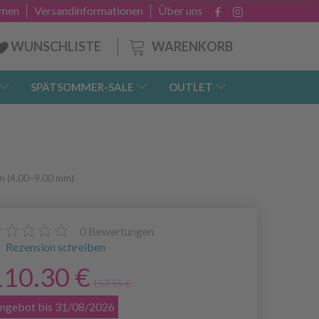
hmen
Versandinformationen
Über uns
WARENKORB
WUNSCHLISTE
SPÄTSOMMER-SALE
OUTLET
cm (4.00–9.00 mm)
0
Bewertungen
Rezension schreiben
110.30 €
157.55 €
ngebot bis 31/08/2026