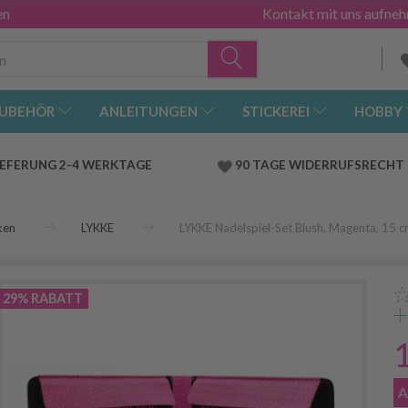
en
Kontakt mit uns aufne
UBEHÖR
ANLEITUNGEN
STICKEREI
HOBBY
IEFERUNG 2-4 WERKTAGE
90 TAGE WIDERRUFSRECHT
ken
LYKKE
LYKKE Nadelspiel-Set Blush, Magenta, 15 
29% RABATT
A