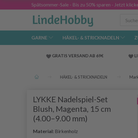
Spätsommer-Sale - Bis zu 50% sparen - Jetzt klick
GARNE
HÄKEL- & STRICKNADELN
Z
GRATIS VERSAND AB 69€
L
HÄKEL- & STRICKNADELN
Mar
LYKKE Nadelspiel-Set
Blush, Magenta, 15 cm
(4.00–9.00 mm)
Material:
Birkenholz