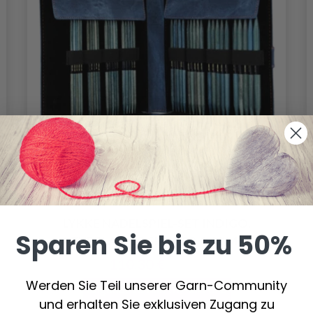
LYKKE NADELSPIEL-SET INDIGO,
Sparen Sie bis zu 50%
AZURBLAU, 15 CM (4.00-9.00 MM)
110.30 €
157.55 €
Werden Sie Teil unserer Garn-Community
Angebot verfällt
31/08/2026
und erhalten Sie exklusiven Zugang zu