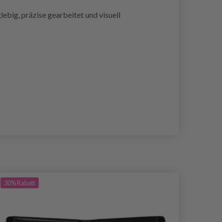
ebig, präzise gearbeitet und visuell
30%
Rabatt
30%
Ra