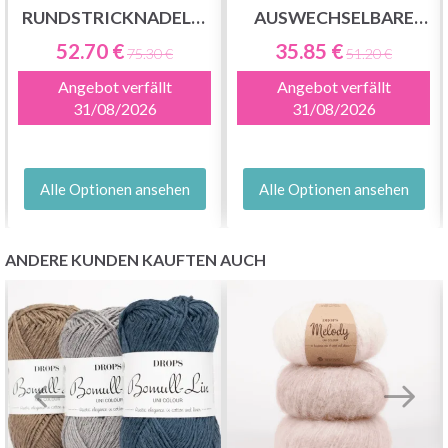
RUNDSTRICKNADELN,
AUSWECHSELBARE
13 CM
RUNDSTRICKNADELN,
52.70 €
35.85 €
75.30 €
51.20 €
9 CM
Angebot verfällt
Angebot verfällt
Jetzt anmelden
31/08/2026
31/08/2026
Nein danke
Alle Optionen ansehen
Alle Optionen ansehen
ANDERE KUNDEN KAUFTEN AUCH