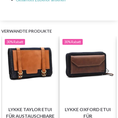
VERWANDTE PRODUKTE
30%
Rabatt
30%
Rabatt
Sparen Sie bis zu 50%
Werden Sie Teil unserer Garn-Community
und erhalten Sie exklusiven Zugang zu
inspirierenden Strickmustern und speziellen
LYKKE TAYLOR ETUI
LYKKE OXFORD ETUI
Angeboten!
FÜR AUSTAUSCHBARE
FÜR