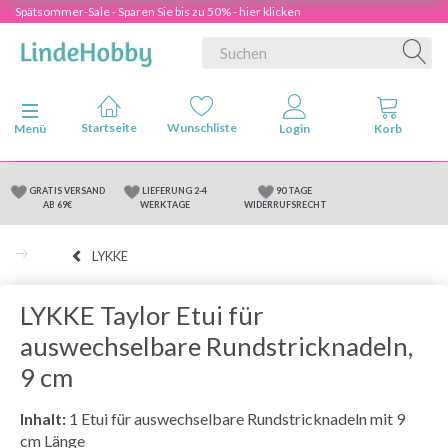
Spätsommer-Sale - Sparen Sie bis zu 50% - hier klicken
Anzeige ändern
Menü
GRATIS VERSAND
LIEFERUNG 2-4
90 TAGE
AB 69€
WERKTAGE
WIDERRUFSRECHT
LYKKE
LYKKE Taylor Etui für
auswechselbare Rundstricknadeln,
9 cm
Inhalt:
1 Etui für auswechselbare Rundstricknadeln mit 9
cm Länge