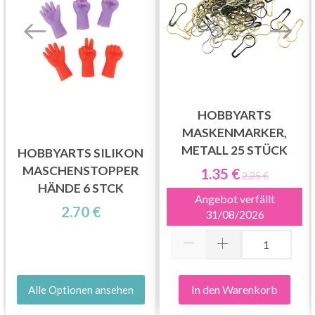
HOBBYARTS
MASKENMARKER,
METALL 25 STÜCK
HOBBYARTS SILIKON
MASCHENSTOPPER
1.35 €
2.25 €
HÄNDE 6 STCK
Angebot verfällt
2.70 €
31/08/2026
In den Warenkorb
Alle Optionen ansehen