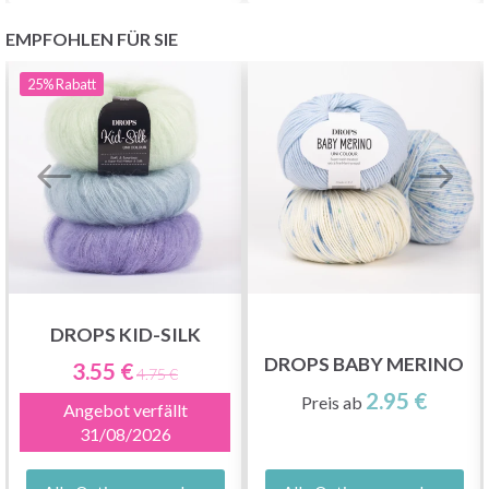
EMPFOHLEN FÜR SIE
25%
Rabatt
DROPS KID-SILK
DROPS BABY MERINO
3.55 €
4.75 €
2.95 €
Preis ab
Angebot verfällt
31/08/2026