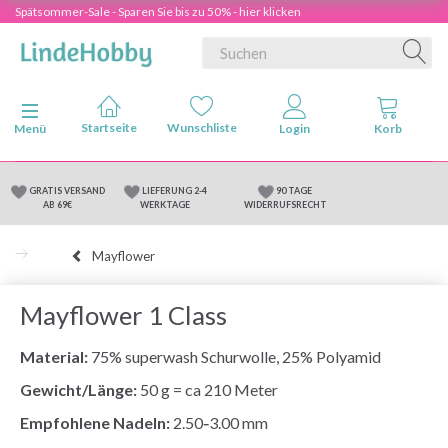
Spätsommer-Sale - Sparen Sie bis zu 50% - hier klicken
Anzeige ändern
Menü
GRATIS VERSAND
LIEFERUNG 2-4
90 TAGE
AB 69€
WERKTAGE
WIDERRUFSRECHT
Mayflower
Mayflower 1 Class
Material:
75% superwash Schurwolle, 25% Polyamid
Gewicht/Länge:
50 g = ca 210 Meter
Empfohlene Nadeln:
2.50‑3.00 mm