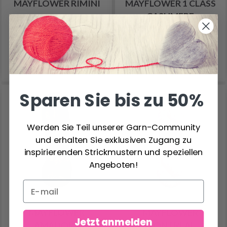
MAYFLOWER RIMINI
MAYFLOWER 1 CLASS
CASHMERE
4.50 €
6.15 €
Alle Optionen ansehen
Alle Optionen ansehen
Sparen Sie bis zu 50%
Werden Sie Teil unserer Garn-Community
und erhalten Sie exklusiven Zugang zu
inspirierenden Strickmustern und speziellen
Angeboten!
MAYFLOWER
MAYFLOWER
Jetzt anmelden
AMADORA
MONTREAL