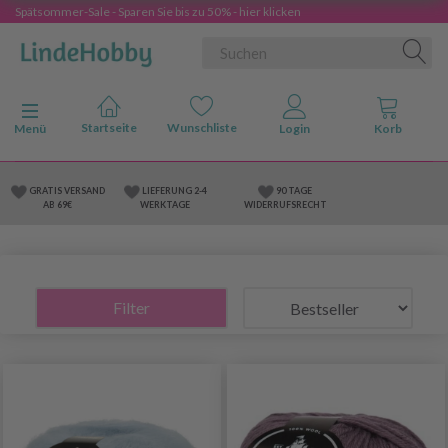
Spätsommer-Sale - Sparen Sie bis zu 50% - hier klicken
Anzeige ändern
Menü
GRATIS VERSAND
LIEFERUNG 2-4
90 TAGE
AB 69€
WERKTAGE
WIDERRUFSRECHT
Filter