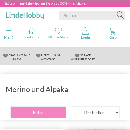
Spätsommer-Sale - Sparen Sie bis zu 50% - hier klicken
Anzeige ändern
Menü
GRATIS VERSAND
LIEFERUNG 2-4
90 TAGE
AB 69€
WERKTAGE
WIDERRUFSRECHT
Merino und Alpaka
Filter