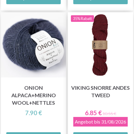
35% Rabatt
ONION
VIKING SNORRE ANDES
ALPACA+MERINO
TWEED
WOOL+NETTLES
7.90 €
6.85 €
10.55 €
Angebot bis 31/08/2026