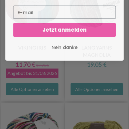
Jetzt anmelden
Nein danke
VIKING IRIS
LANG YARNS
MAGNOLIA
11.70 €
19.05 €
17.95 €
Angebot bis 31/08/2026
Alle Optionen ansehen
Alle Optionen ansehen