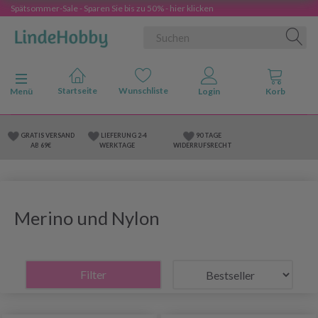
Spätsommer-Sale - Sparen Sie bis zu 50% - hier klicken
Anzeige ändern
Menü
GRATIS VERSAND
LIEFERUNG 2-4
90 TAGE
AB 69€
WERKTAGE
WIDERRUFSRECHT
Merino und Nylon
Filter