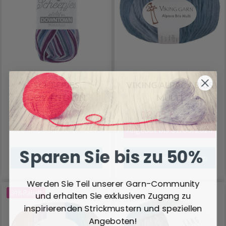
SCHEEPJES
VIKING ALPACA BRIS
DOWNTOWN
MULTI
8.05 €
12.45 €
19.15 €
Angebot bis 31/08/2026
Sparen Sie bis zu 50%
Alle Optionen ansehen
Alle Optionen ansehen
Werden Sie Teil unserer Garn-Community
34% Rabatt
und erhalten Sie exklusiven Zugang zu
inspirierenden Strickmustern und speziellen
Angeboten!