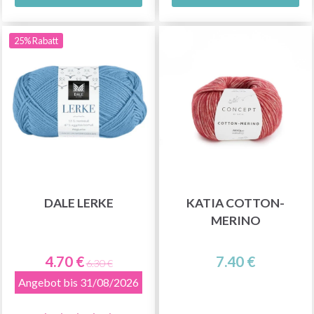
25% Rabatt
DALE LERKE
KATIA COTTON-
MERINO
4.70 €
7.40 €
6.30 €
Angebot bis 31/08/2026