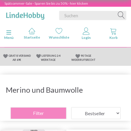
Spätsommer-Sale - Sparen Sie bis zu 50% - hier klicken
Anzeige ändern
Menü
GRATIS VERSAND
LIEFERUNG 2-4
90 TAGE
AB 69€
WERKTAGE
WIDERRUFSRECHT
Merino und Baumwolle
Filter