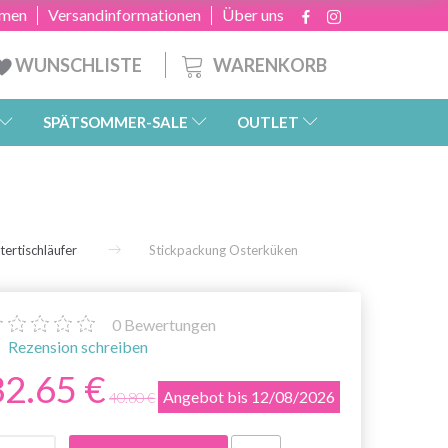
hmen
Versandinformationen
Über uns
WARENKORB
WUNSCHLISTE
SPÄTSOMMER-SALE
OUTLET
tertischläufer
Stickpackung Osterküken
0
Bewertungen
Rezension schreiben
32.65 €
Angebot bis 12/08/2026
40.80 €