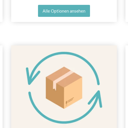
Alle Optionen ansehen
Sparen Sie bis zu 50%
Werden Sie Teil unserer Garn-Community
und erhalten Sie exklusiven Zugang zu
inspirierenden Strickmustern und speziellen
Angeboten!