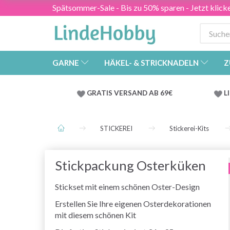
Spätsommer-Sale - Bis zu 50% sparen - Jetzt klick
GARNE
HÄKEL- & STRICKNADELN
Z
GRATIS VERSAND AB 69€
L
STICKEREI
Stickerei-Kits
Stickpackung Osterküken
Stickset mit einem schönen Oster-Design
Erstellen Sie Ihre eigenen Osterdekorationen
mit diesem schönen Kit