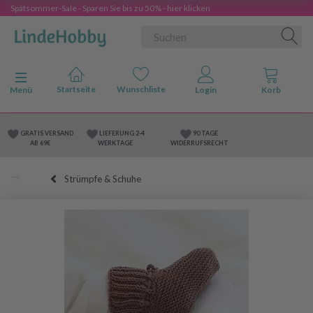
Spätsommer-Sale - Sparen Sie bis zu 50% - hier klicken
Anzeige ändern
Menü
GRATIS VERSAND
LIEFERUNG 2-4
90 TAGE
AB 69€
WERKTAGE
WIDERRUFSRECHT
Strümpfe & Schuhe