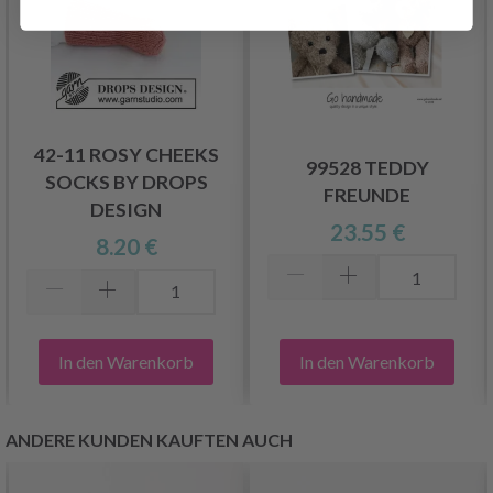
42-11 ROSY CHEEKS
99528 TEDDY
SOCKS BY DROPS
FREUNDE
DESIGN
23.55 €
8.20 €
In den Warenkorb
In den Warenkorb
ANDERE KUNDEN KAUFTEN AUCH