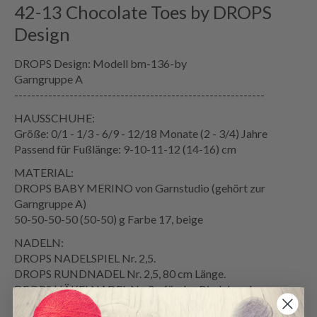
42-13 Chocolate Toes by DROPS
Design
DROPS Design: Modell bm-136-by
Garngruppe A
-----------------------------------------------------------
HAUSSCHUHE:
Größe: 0/1 - 1/3 - 6/9 - 12/18 Monate (2 - 3/4) Jahre
Passend für Fußlänge: 9-10-11-12 (14-16) cm
MATERIAL:
DROPS BABY MERINO von Garnstudio (gehört zur
Garngruppe A)
50-50-50-50 (50-50) g Farbe 17, beige
NADELN:
DROPS NADELSPIEL Nr. 2,5.
DROPS RUNDNADEL Nr. 2,5, 80 cm Länge.
DROPS HÄKELNADEL Nr. 3 – für das Bindeband
Wenn mit der Stricktechnik MAGIC LOOP gestrickt wird,