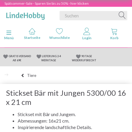
Spätsommer-Sale - Sparen Sie bis zu 50% - hier klicken
Anzeige ändern
Menü
GRATIS VERSAND
LIEFERUNG 2-4
90 TAGE
AB 69€
WERKTAGE
WIDERRUFSRECHT
Tiere
Stickset Bär mit Jungen 5300/00 16
x 21 cm
Stickset mit Bär und Jungem.
Abmessungen: 16x21 cm.
Inspirierende landschaftliche Details.