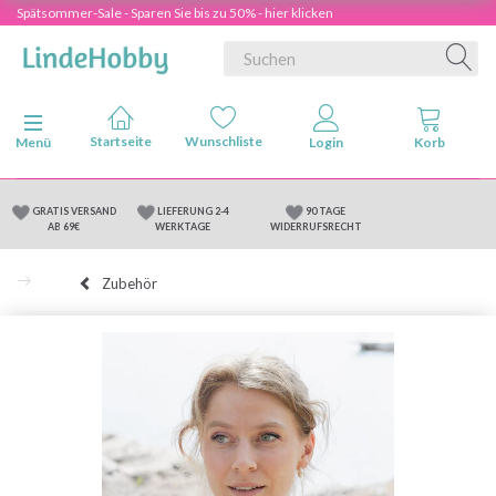
Spätsommer-Sale - Sparen Sie bis zu 50% - hier klicken
Anzeige ändern
Menü
GRATIS VERSAND
LIEFERUNG 2-4
90 TAGE
AB 69€
WERKTAGE
WIDERRUFSRECHT
Zubehör