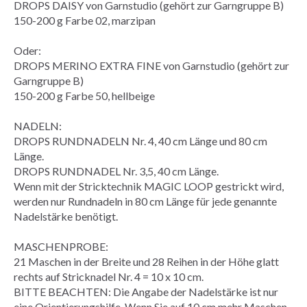
DROPS DAISY von Garnstudio (gehört zur Garngruppe B)
150-200 g Farbe 02, marzipan
Oder:
DROPS MERINO EXTRA FINE von Garnstudio (gehört zur
Garngruppe B)
150-200 g Farbe 50, hellbeige
NADELN:
DROPS RUNDNADELN Nr. 4, 40 cm Länge und 80 cm
Länge.
DROPS
RUNDNADEL
Nr. 3,5, 40 cm Länge.
Wenn mit der Stricktechnik
MAGIC LOOP
gestrickt wird,
werden nur Rundnadeln in 80 cm Länge für jede genannte
Nadelstärke benötigt.
MASCHENPROBE
:
21 Maschen in der Breite und 28
Reihen
in der Höhe
glatt
rechts
auf Stricknadel Nr. 4 = 10 x 10 cm.
BITTE BEACHTEN: Die Angabe der Nadelstärke ist nur
eine Orientierungshilfe. Wenn Sie auf 10 cm mehr Maschen