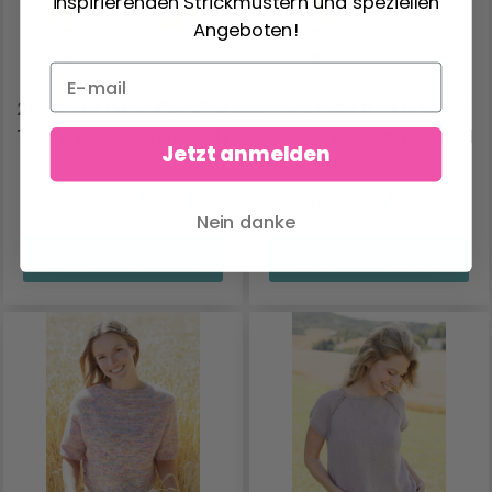
inspirierenden Strickmustern und speziellen
Angeboten!
267-19 ROSE BLOSSOM
268-36 GOLDEN MIST
TOP BY DROPS DESIGN
TEE BY DROPS DESIGN
Jetzt anmelden
17.91 €
11.25 €
Preis ab
Preis ab
Nein danke
Alle Optionen ansehen
Alle Optionen ansehen