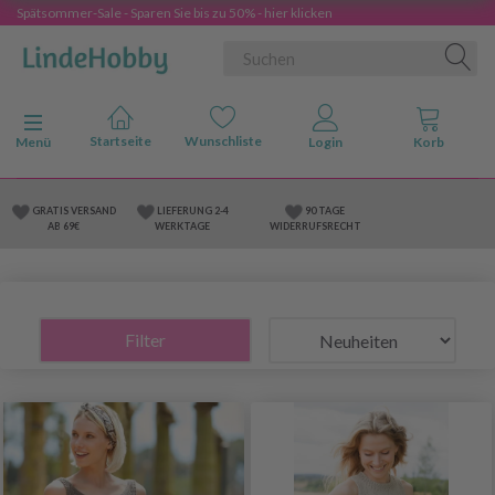
Spätsommer-Sale - Sparen Sie bis zu 50% - hier klicken
Anzeige ändern
Menü
GRATIS VERSAND
LIEFERUNG 2-4
90 TAGE
AB 69€
WERKTAGE
WIDERRUFSRECHT
Filter