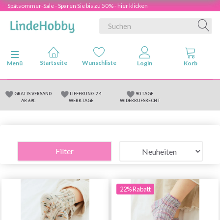
Spätsommer-Sale - Sparen Sie bis zu 50% - hier klicken
Anzeige ändern
Menü
GRATIS VERSAND
LIEFERUNG 2-4
90 TAGE
AB 69€
WERKTAGE
WIDERRUFSRECHT
Filter
22% Rabatt