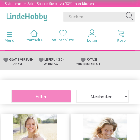
Spätsommer-Sale - Sparen Sie bis zu 50% - hier klicken
Anzeige ändern
Menü
GRATIS VERSAND
LIEFERUNG 2-4
90 TAGE
AB 69€
WERKTAGE
WIDERRUFSRECHT
Filter