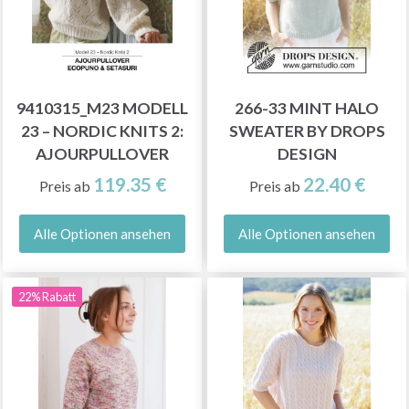
9410315_M23 MODELL
266-33 MINT HALO
23 – NORDIC KNITS 2:
SWEATER BY DROPS
AJOURPULLOVER
DESIGN
119.35 €
22.40 €
Preis ab
Preis ab
Alle Optionen ansehen
Alle Optionen ansehen
22% Rabatt