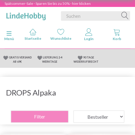
Spätsommer-Sale - Sparen Sie bis zu 50% - hier klicken
Anzeige ändern
Menü
GRATIS VERSAND
LIEFERUNG 2-4
90 TAGE
AB 69€
WERKTAGE
WIDERRUFSRECHT
DROPS Alpaka
Filter