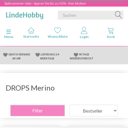
Spätsommer-Sale - Sparen Sie bis zu 50% - hier klicken
Anzeige ändern
Menü
GRATIS VERSAND
LIEFERUNG 2-4
90 TAGE
AB 69€
WERKTAGE
WIDERRUFSRECHT
DROPS Merino
Filter