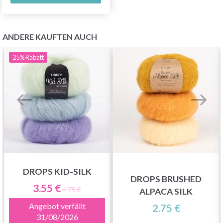
ANDERE KAUFTEN AUCH
25%
Rabatt
DROPS KID-SILK
DROPS BRUSHED
3.55 €
4.75 €
ALPACA SILK
Angebot verfällt
2.75 €
31/08/2026