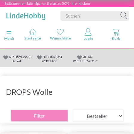
Spätsommer-Sale - Sparen Sie bis zu 50% - hier klicken
Anzeige ändern
Menü
GRATIS VERSAND
LIEFERUNG 2-4
90 TAGE
AB 69€
WERKTAGE
WIDERRUFSRECHT
DROPS Wolle
Filter