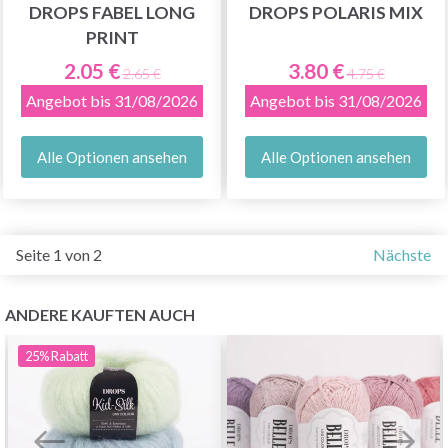
DROPS FABEL LONG
DROPS POLARIS MIX
PRINT
2.05 €
3.80 €
2.65 €
4.75 €
Angebot bis 31/08/2026
Angebot bis 31/08/2026
Alle Optionen ansehen
Alle Optionen ansehen
Seite 1 von 2
Nächste
ANDERE KAUFTEN AUCH
25%
Rabatt