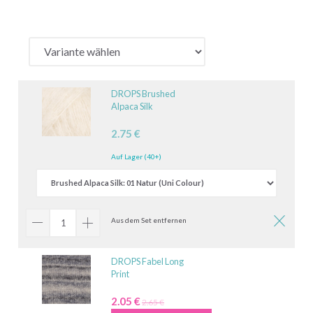
DROPS Brushed
Alpaca Silk
2.75 €
Auf Lager (40+)
Aus dem Set entfernen
DROPS Fabel Long
Print
2.05 €
2.65 €