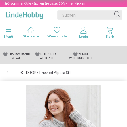
Spätsommer-Sale - Sparen Sie bis zu 50% - hier klicken
Anzeige ändern
Menü
GRATIS VERSAND
LIEFERUNG 2-4
90 TAGE
AB 69€
WERKTAGE
WIDERRUFSRECHT
DROPS Brushed Alpaca Silk