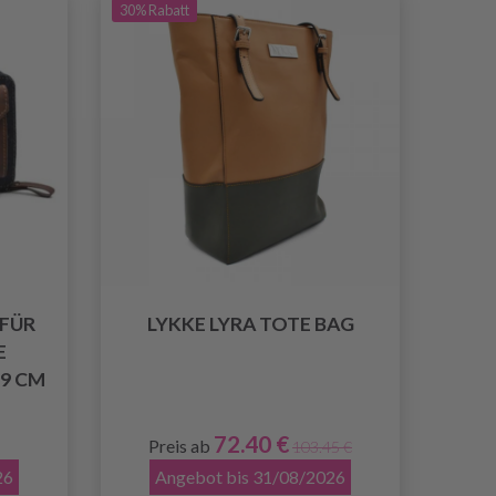
30% Rabatt
 FÜR
LYKKE LYRA TOTE BAG
E
9 CM
72.40 €
Preis ab
103.45 €
26
Angebot bis 31/08/2026