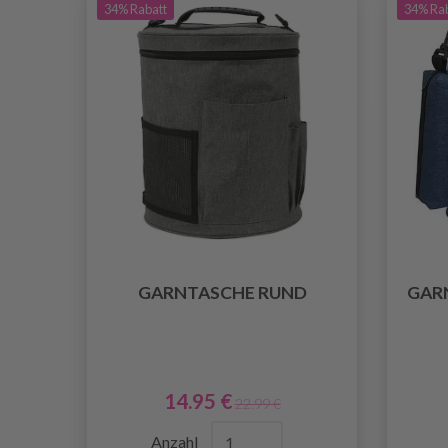
34% Rabatt
34% Ra
GARNTASCHE RUND
GAR
14.95 €
22.99 €
Anzahl