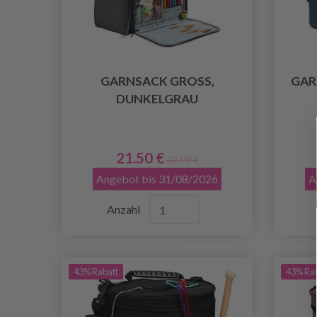
GARNSACK GROSS, D
GAR
UNKELGRAU
21.50 €
42.99 €
Angebot bis 31/08/2026
A
Anzahl
43% Rabatt
43% Ra