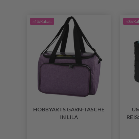
51% Rabatt
50% Ra
HOBBYARTS GARN-TASCHE
UM
IN LILA
REIS