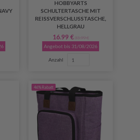
HOBBYARTS
NAVY
SCHULTERTASCHE MIT
REISSVERSCHLUSSTASCHE, H
ELLGRAU
16.99 €
33.99 €
26
Angebot bis 31/08/2026
Anzahl
46% Rabatt