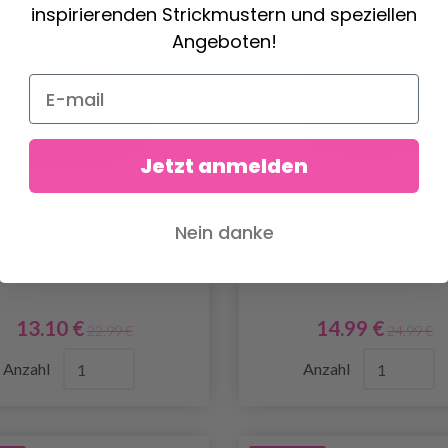
inspirierenden Strickmustern und speziellen
Angeboten!
Jetzt anmelden
RNTASCHE RUND LILA
GARNTASCHE
Nein danke
RECHTWINKLIG
13.10 €
14.99 €
22.99 €
24.99 €
Anzahl
Anzahl