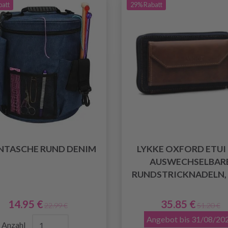
batt
29% Rabatt
NTASCHE RUND DENIM
LYKKE OXFORD ETUI
AUSWECHSELBAR
RUNDSTRICKNADELN, 
14.95 €
35.85 €
22.99 €
51.20 €
Angebot bis 31/08/20
Anzahl