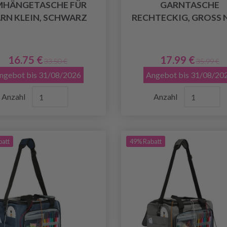
MHÄNGETASCHE FÜR
GARNTASCHE
RN KLEIN, SCHWARZ
RECHTECKIG, GROSS 
16.75 €
17.99 €
33.50 €
35.99 €
ngebot bis 31/08/2026
Angebot bis 31/08/20
Anzahl
Anzahl
batt
49% Rabatt