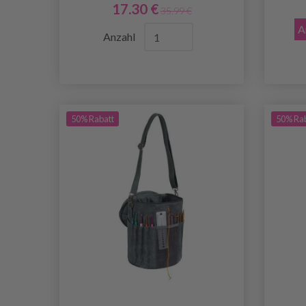
17.30 €
35.99 €
A
Anzahl
50% Rabatt
50% Ra