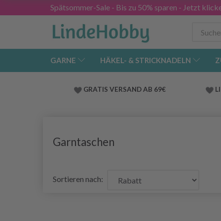
Spätsommer-Sale - Bis zu 50% sparen - Jetzt klick
GARNE
HÄKEL- & STRICKNADELN
Z
GRATIS VERSAND AB 69€
L
Garntaschen
Sortieren nach: