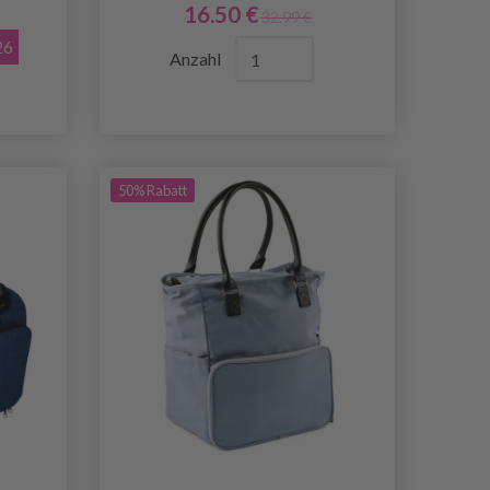
16.50 €
32.99 €
26
Anzahl
50% Rabatt