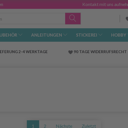
en
Kontakt mit uns aufne
UBEHÖR
ANLEITUNGEN
STICKEREI
HOBBY
IEFERUNG 2-4 WERKTAGE
90 TAGE WIDERRUFSRECHT
1
2
Nächste
Zuletzt