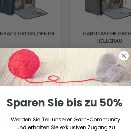
NSACK GROSS, DENIM
GARNTASCHE GROSS,
ELLGRAU
21.50 €
21.50 €
42.99 €
42.99 €
ngebot bis 31/08/2026
Angebot bis 31/08/20
Anzahl
Anzahl
Sparen Sie bis zu 50%
batt
40% Rabatt
Werden Sie Teil unserer Garn-Community
und erhalten Sie exklusiven Zugang zu