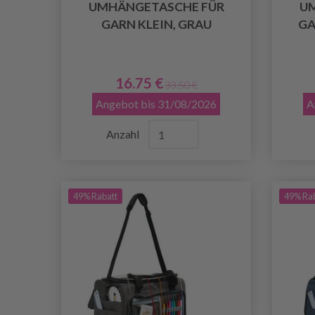
UMHÄNGETASCHE FÜR
U
GARN KLEIN, GRAU
GA
16.75 €
33.50 €
Angebot bis 31/08/2026
A
Anzahl
49% Rabatt
49% Ra