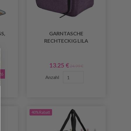
 H
GARNTASCHE
RECHTECKIG LILA
13.25 €
24.99 €
26
Anzahl
40% Rabatt