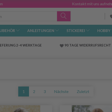
en
Kontakt mit uns aufne
UBEHÖR
ANLEITUNGEN
STICKEREI
HOBBY
IEFERUNG 2-4 WERKTAGE
90 TAGE WIDERRUFSRECHT
1
2
3
Nächste
Zuletzt