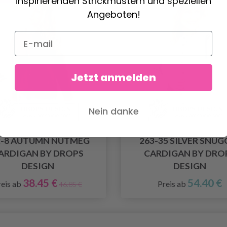
inspirierenden Strickmustern und speziellen
Angeboten!
Jetzt anmelden
Nein danke
2-8 AUTUMN NUTMEG
263-35 SILVER SNUG
ARDIGAN BY DROPS
CARDIGAN BY DRO
DESIGN
DESIGN
38.45 €
54.40 €
reis ab
Preis ab
46.85 €