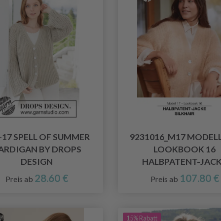
-17 SPELL OF SUMMER
9231016_M17 MODELL 
ARDIGAN BY DROPS
LOOKBOOK 16
DESIGN
HALBPATENT-JAC
28.60 €
107.80 €
Preis ab
Preis ab
15% Rabatt