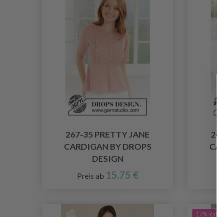
267-35 PRETTY JANE
2
CARDIGAN BY DROPS
C
DESIGN
15.75 €
Preis ab
17% Ra