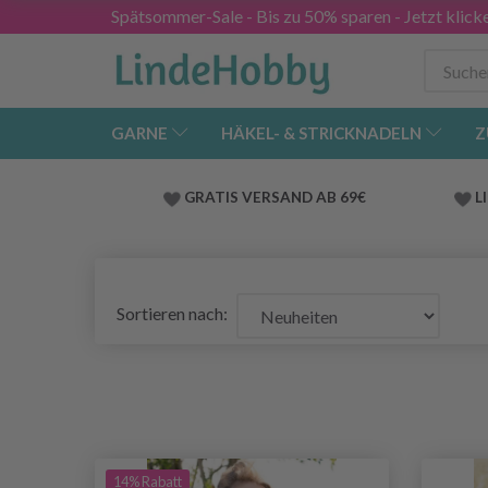
Spätsommer-Sale - Bis zu 50% sparen - Jetzt klick
GARNE
HÄKEL- & STRICKNADELN
Z
GRATIS VERSAND AB 69€
L
Sortieren nach:
14% Rabatt