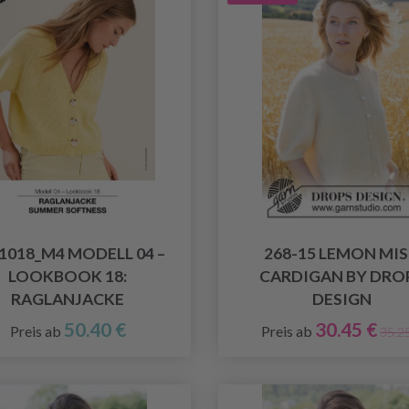
1018_M4 MODELL 04 –
268-15 LEMON MI
LOOKBOOK 18:
CARDIGAN BY DRO
RAGLANJACKE
DESIGN
50.40 €
30.45 €
Preis ab
Preis ab
35.2