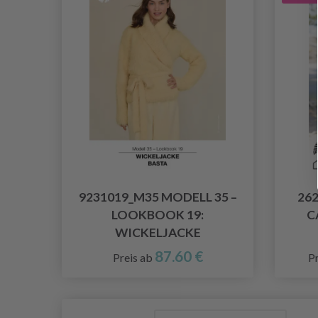
9231019_M35 MODELL 35 –
26
LOOKBOOK 19:
C
WICKELJACKE
87.60 €
Preis ab
P