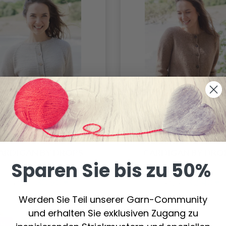
64-16 FROST PETAL
262-22 CARAMEL H
ARDIGAN BY DROPS
CARDIGAN BY DRO
Sparen Sie bis zu 50%
DESIGN
DESIGN
30.90 €
32.40 €
Preis ab
Preis ab
Werden Sie Teil unserer Garn-Community
und erhalten Sie exklusiven Zugang zu
batt