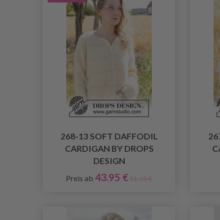
268-13 SOFT DAFFODIL
26
CARDIGAN BY DROPS
C
DESIGN
43.95 €
Preis ab
51.15 €