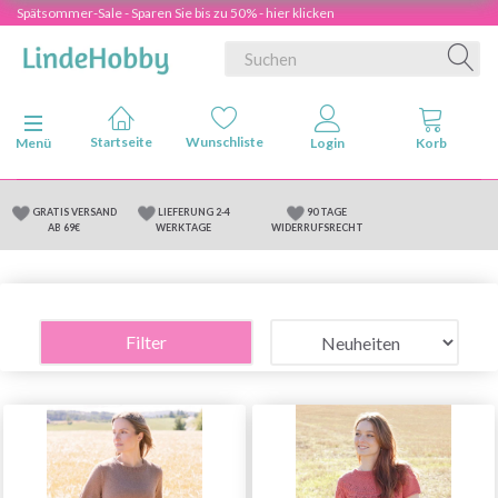
Spätsommer-Sale - Sparen Sie bis zu 50% - hier klicken
Anzeige ändern
Menü
GRATIS VERSAND
LIEFERUNG 2-4
90 TAGE
AB 69€
WERKTAGE
WIDERRUFSRECHT
Filter