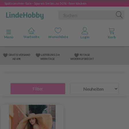
Spätsommer-Sale - Sparen Sie bis zu 50% - hier klicken
Anzeige ändern
Menü
GRATIS VERSAND
LIEFERUNG 2-4
90 TAGE
AB 69€
WERKTAGE
WIDERRUFSRECHT
Filter