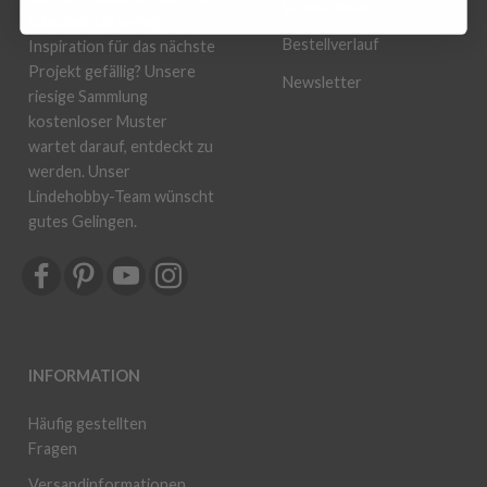
Wunschliste
schicken. Ein wenig
Bestellverlauf
Inspiration für das nächste
Projekt gefällig? Unsere
Newsletter
riesige Sammlung
kostenloser Muster
wartet darauf, entdeckt zu
werden. Unser
Lindehobby-Team wünscht
gutes Gelingen.
INFORMATION
Häufig gestellten
Fragen
Versandinformationen