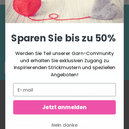
Sparen Sie bis zu 50%
Werden Sie Teil unserer Garn-Community und
Sparen Sie bis zu 50%
erhalten Sie exklusiven Zugang zu
inspirierenden Strickmustern und speziellen
Angeboten!
Werden Sie Teil unserer Garn-Community
und erhalten Sie exklusiven Zugang zu
inspirierenden Strickmustern und speziellen
Abonnieren
Angeboten!
ÜBER UNS
KONTO
Garn ist unsere
Mein
Jetzt anmelden
Leidenschaft! Wir lieben
Konto
es, allen unseren
Adressbuch
fantastischen
Nein danke
Garnenthusiasten Garn zu