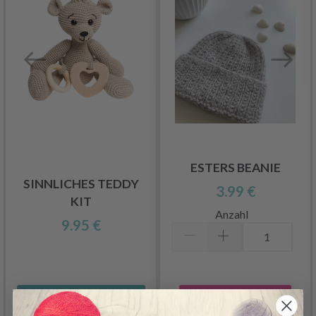
ESTERS BEANIE
SINNLICHES TEDDY
3.99 €
KIT
Anzahl
9.95 €
In den Warenkorb
Alle Optionen ansehen