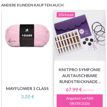
ANDERE KUNDEN KAUFTEN AUCH
20%
Rabatt
KNITPRO SYMFONIE
AUSTAUSCHBARE
RUNDSTRICKNADEL
SET DELUXE
MAYFLOWER 1 CLASS
67.99 €
84.99 €
3.20 €
Angebot verfällt
08/09/2026