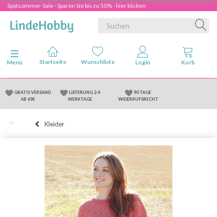
Spätsommer-Sale - Sparen Sie bis zu 50% - hier klicken
Anzeige ändern
Menü
GRATIS VERSAND
LIEFERUNG 2-4
90 TAGE
AB 69€
WERKTAGE
WIDERRUFSRECHT
Kleider