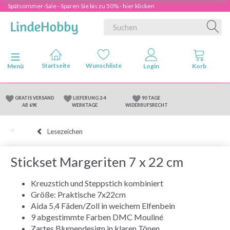
Spätsommer-Sale - Sparen Sie bis zu 50% - hier klicken
Anzeige ändern
Menü
GRATIS VERSAND
LIEFERUNG 2-4
90 TAGE
AB 69€
WERKTAGE
WIDERRUFSRECHT
Lesezeichen
Stickset Margeriten 7 x 22 cm
Kreuzstich und Steppstich kombiniert
Größe: Praktische 7x22cm
Aida 5,4 Fäden/Zoll in weichem Elfenbein
9 abgestimmte Farben DMC Mouliné
Zartes Blumendesign in klaren Tönen