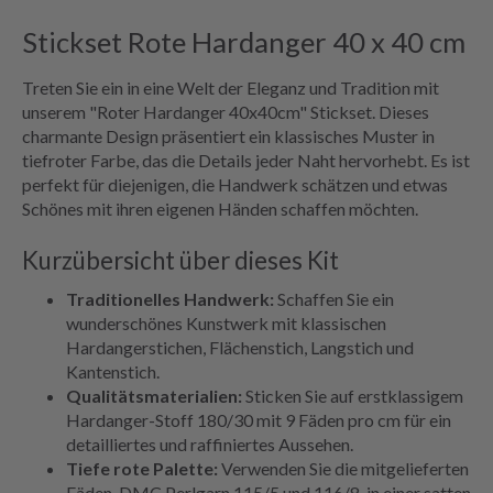
Stickset Rote Hardanger 40 x 40 cm
Treten Sie ein in eine Welt der Eleganz und Tradition mit
unserem "Roter Hardanger 40x40cm" Stickset. Dieses
charmante Design präsentiert ein klassisches Muster in
tiefroter Farbe, das die Details jeder Naht hervorhebt. Es ist
perfekt für diejenigen, die Handwerk schätzen und etwas
Schönes mit ihren eigenen Händen schaffen möchten.
Kurzübersicht über dieses Kit
Traditionelles Handwerk:
Schaffen Sie ein
wunderschönes Kunstwerk mit klassischen
Hardangerstichen, Flächenstich, Langstich und
Kantenstich.
Qualitätsmaterialien:
Sticken Sie auf erstklassigem
Hardanger-Stoff 180/30 mit 9 Fäden pro cm für ein
detailliertes und raffiniertes Aussehen.
Tiefe rote Palette:
Verwenden Sie die mitgelieferten
Fäden, DMC Perlgarn 115/5 und 116/8, in einer satten