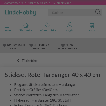
Spätsommer-Sale - Sparen Sie bis zu 50% - hier klicken
Anzeige ändern
Menü
GRATIS VERSAND
LIEFERUNG 2-4
90 TAGE
AB 69€
WERKTAGE
WIDERRUFSRECHT
Tischtücher
Stickset Rote Hardanger 40 x 40 cm
Elegante Stickerei in rotem Hardanger
Perfekte Größe: 40x40 cm
Stiche: Plattstich, Langstich, Kantenstich
Nähen auf Hardanger 180/30 Stoff
Feines Design mit DMC Perlgarn