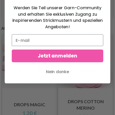
Werden Sie Teil unserer Garn-Community
Alle Optionen ansehen
Alle Optionen ansehen
und erhalten Sie exklusiven Zugang zu
inspirierenden Strickmustern und speziellen
Angeboten!
ANDERE KUNDEN KAUFTEN AUCH
Jetzt anmelden
Nein danke
DROPS COTTON
DROPS MAGIC
MERINO
1.20 €