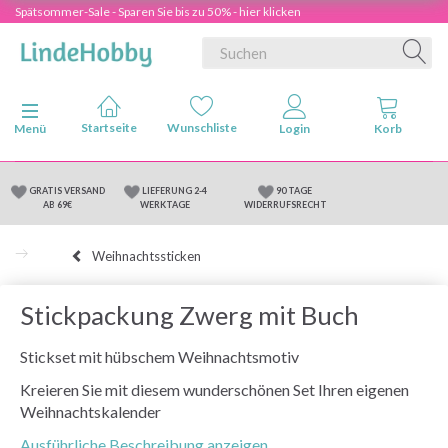
Spätsommer-Sale - Sparen Sie bis zu 50% - hier klicken
Anzeige ändern
Menü
GRATIS VERSAND
LIEFERUNG 2-4
90 TAGE
AB 69€
WERKTAGE
WIDERRUFSRECHT
Weihnachtssticken
Stickpackung Zwerg mit Buch
Stickset mit hübschem Weihnachtsmotiv
Kreieren Sie mit diesem wunderschönen Set Ihren eigenen
Weihnachtskalender
Ausführliche Beschreibung anzeigen