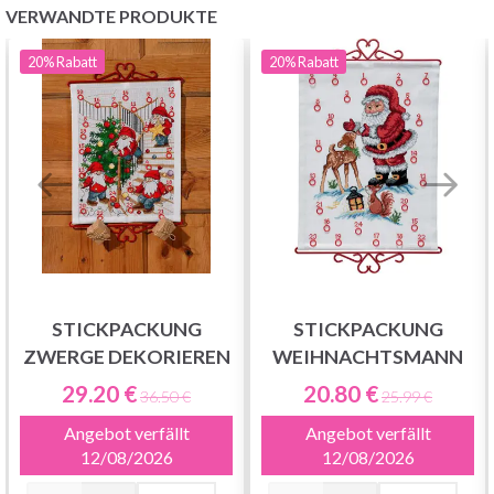
VERWANDTE PRODUKTE
20%
Rabatt
20%
Rabatt
STICKPACKUNG
STICKPACKUNG
ZWERGE DEKORIEREN
WEIHNACHTSMANN
29.20 €
20.80 €
36.50 €
25.99 €
Angebot verfällt
Angebot verfällt
12/08/2026
12/08/2026