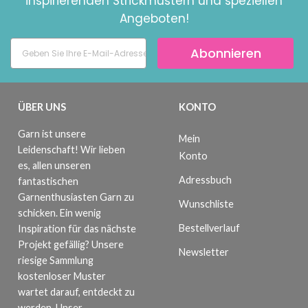
inspirierenden Strickmustern und speziellen
Angeboten!
Abonnieren
ÜBER UNS
KONTO
Garn ist unsere
Mein
Leidenschaft! Wir lieben
Konto
es, allen unseren
Adressbuch
fantastischen
Garnenthusiasten Garn zu
Wunschliste
schicken. Ein wenig
Bestellverlauf
Inspiration für das nächste
Projekt gefällig? Unsere
Newsletter
riesige Sammlung
kostenloser Muster
wartet darauf, entdeckt zu
werden. Unser