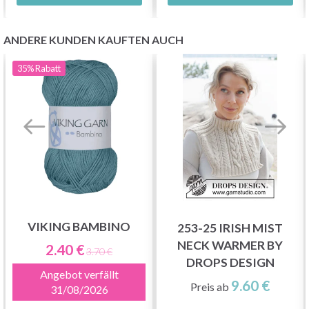
ANDERE KUNDEN KAUFTEN AUCH
35%
Rabatt
VIKING BAMBINO
253-25 IRISH MIST
NECK WARMER BY
2.40 €
3.70 €
DROPS DESIGN
Angebot verfällt
9.60 €
Preis ab
31/08/2026