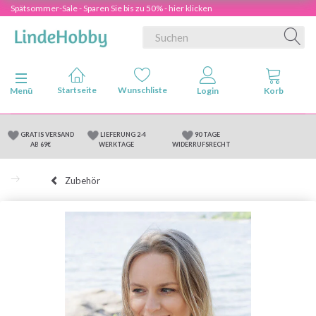
Spätsommer-Sale - Sparen Sie bis zu 50% - hier klicken
Anzeige ändern
Menü
GRATIS VERSAND
LIEFERUNG 2-4
90 TAGE
AB 69€
WERKTAGE
WIDERRUFSRECHT
Zubehör