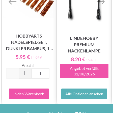
HOBBYARTS
LINDEHOBBY
NADELSPIEL-SET,
PREMIUM
DUNKLER BAMBUS, 15
NACKENLAMPE
GRÖSSEN, 20 CM
5.95 €
14.95 €
8.20 €
16.45 €
Anzahl
Angebot verfällt
31/08/2026
In den Warenkorb
Alle Optionen ansehen