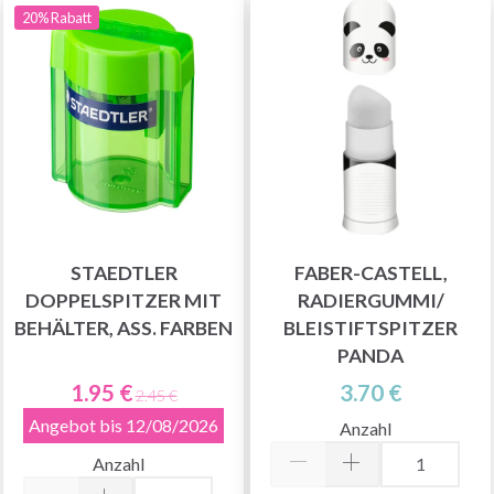
20% Rabatt
STAEDTLER
FABER-CASTELL,
DOPPELSPITZER MIT
RADIERGUMMI/
BEHÄLTER, ASS. FARBEN
BLEISTIFTSPITZER
PANDA
1.95 €
3.70 €
2.45 €
Angebot bis 12/08/2026
Anzahl
Anzahl