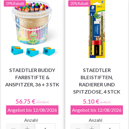
19% Rabatt
20% Rabatt
STAEDTLER BUDDY
STAEDTLER
FARBSTIFTE &
BLEISTIFTEN,
ANSPITZER, 36 + 3 STK
RADIERER UND
SPITZDOSE, 4 STCK
56.75 €
5.10 €
70.90 €
6.40 €
Angebot bis 12/08/2026
Angebot bis 12/08/2026
Anzahl
Anzahl