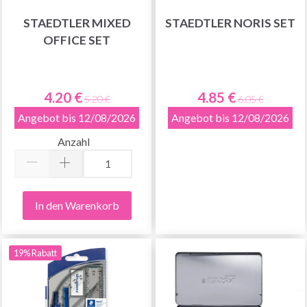
STAEDTLER MIXED
STAEDTLER NORIS SET
OFFICE SET
Sparen Sie bis zu 50%
4.20 €
4.85 €
5.20 €
6.05 €
Werden Sie Teil unserer Garn-Community
Angebot bis 12/08/2026
Angebot bis 12/08/2026
und erhalten Sie exklusiven Zugang zu
Anzahl
inspirierenden Strickmustern und speziellen
Angeboten!
In den Warenkorb
Jetzt anmelden
19% Rabatt
Nein danke