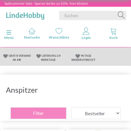
Spätsommer-Sale - Sparen Sie bis zu 50% - hier klicken
Anzeige ändern
Menü
GRATIS VERSAND
LIEFERUNG 2-4
90 TAGE
AB 69€
WERKTAGE
WIDERRUFSRECHT
Anspitzer
Filter