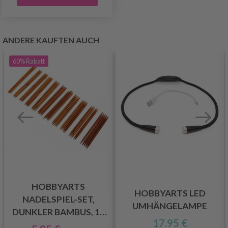
ANDERE KAUFTEN AUCH
60%
Rabatt
HOBBYARTS
HOBBYARTS LED
NADELSPIEL-SET,
UMHÄNGELAMPE
DUNKLER BAMBUS, 15
17.95 €
GRÖSSEN, 20 CM