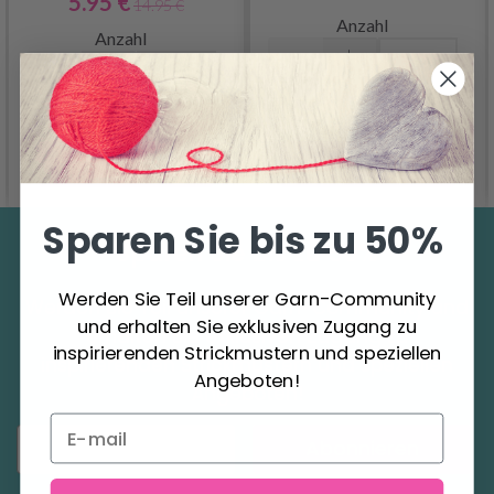
5.95 €
14.95 €
Anzahl
Anzahl
In den Warenkorb
In den Warenkorb
Sparen Sie bis zu 50%
Sparen Sie bis zu 50%
Werden Sie Teil unserer Garn-Community
Werden Sie Teil unserer Garn-Community und
und erhalten Sie exklusiven Zugang zu
erhalten Sie exklusiven Zugang zu
inspirierenden Strickmustern und speziellen
inspirierenden Strickmustern und speziellen
Angeboten!
Angeboten!
Abonnieren