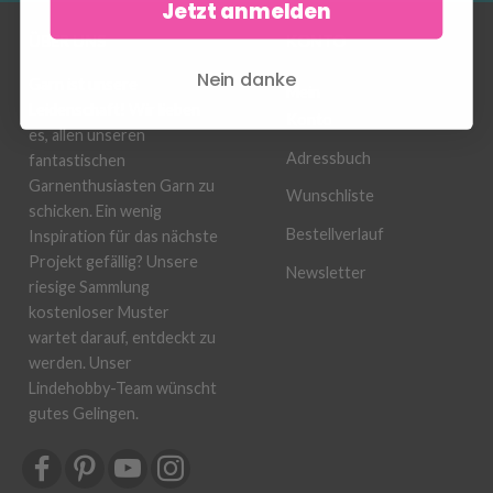
Jetzt anmelden
ÜBER UNS
KONTO
Nein danke
Garn ist unsere
Mein
Leidenschaft! Wir lieben
Konto
es, allen unseren
Adressbuch
fantastischen
Garnenthusiasten Garn zu
Wunschliste
schicken. Ein wenig
Bestellverlauf
Inspiration für das nächste
Projekt gefällig? Unsere
Newsletter
riesige Sammlung
kostenloser Muster
wartet darauf, entdeckt zu
werden. Unser
Lindehobby-Team wünscht
gutes Gelingen.