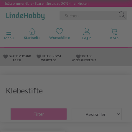
Spätsommer-Sale - Sparen Sie bis zu 50% - hier klicken
Anzeige ändern
Menü
GRATIS VERSAND
LIEFERUNG 2-4
90 TAGE
AB 69€
WERKTAGE
WIDERRUFSRECHT
Klebestifte
Filter