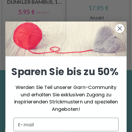
DUNKLER BAMBUS, 15
17.95 €
GRÖSSEN, 20 CM
5.95 €
14.95 €
Anzahl
Anzahl
In den Warenkorb
In den Warenkorb
Sparen Sie bis zu 50%
Sparen Sie bis zu 50%
Werden Sie Teil unserer Garn-Community
und erhalten Sie exklusiven Zugang zu
Werden Sie Teil unserer Garn-Community und
inspirierenden Strickmustern und speziellen
erhalten Sie exklusiven Zugang zu
Angeboten!
inspirierenden Strickmustern und speziellen
Angeboten!