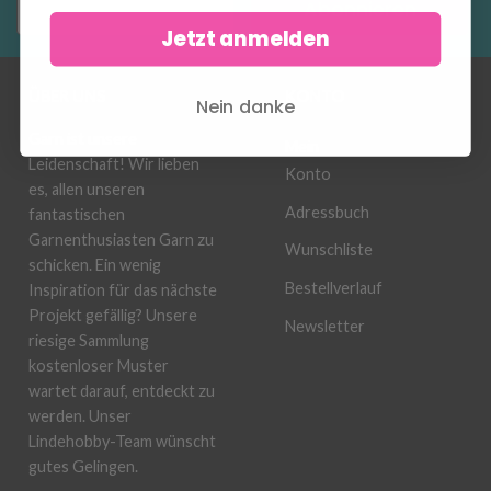
Abonnieren
Jetzt anmelden
ÜBER UNS
KONTO
Nein danke
Garn ist unsere
Mein
Leidenschaft! Wir lieben
Konto
es, allen unseren
Adressbuch
fantastischen
Garnenthusiasten Garn zu
Wunschliste
schicken. Ein wenig
Bestellverlauf
Inspiration für das nächste
Projekt gefällig? Unsere
Newsletter
riesige Sammlung
kostenloser Muster
wartet darauf, entdeckt zu
werden. Unser
Lindehobby-Team wünscht
gutes Gelingen.