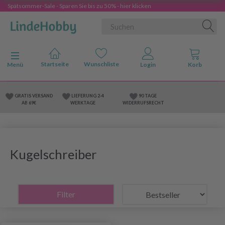
Spätsommer-Sale - Sparen Sie bis zu 50% - hier klicken
Anzeige ändern
Menü
GRATIS VERSAND
LIEFERUNG 2-4
90 TAGE
AB 69€
WERKTAGE
WIDERRUFSRECHT
Kugelschreiber
Filter