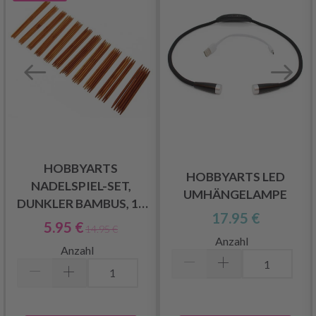
HOBBYARTS
HOBBYARTS LED
NADELSPIEL-SET,
UMHÄNGELAMPE
DUNKLER BAMBUS, 15
17.95 €
GRÖSSEN, 20 CM
5.95 €
14.95 €
Anzahl
Anzahl