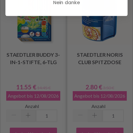
Nein danke
STAEDTLER BUDDY 3-
STAEDTLER NORIS
IN-1-STIFTE, 6-TLG
CLUB SPITZDOSE
11.55 €
2.80 €
14.45 €
3.50 €
Angebot bis 12/08/2026
Angebot bis 12/08/2026
Anzahl
Anzahl