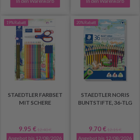
In den Warenkorb
In den Warenkorb
19% Rabatt
20% Rabatt
STAEDTLER FARBSET
STAEDTLER NORIS
MIT SCHERE
BUNTSTIFTE, 36-TLG
9.95 €
9.70 €
12.40 €
12.15 €
Angebot bis 12/08/2026
Angebot bis 12/08/2026