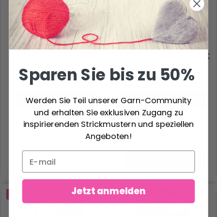
STAEDTLER MARS
STAEDTLER NORIS
LUMOGRAPH DRAW
CLUB JUMBO
PENCILS, 6 STÜCK
BUNTSTIFTE, 10 STÜCK
Sparen Sie bis zu 50%
8.99 €
9.85 €
11.25 €
12.30 €
Angebot bis 12/08/2026
Angebot bis 12/08/2026
Werden Sie Teil unserer Garn-Community
und erhalten Sie exklusiven Zugang zu
Anzahl
inspirierenden Strickmustern und speziellen
Angeboten!
In den Warenkorb
Jetzt anmelden
20% Rabatt
20% Rabatt