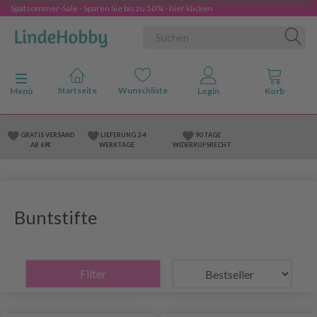
Spätsommer-Sale - Sparen Sie bis zu 50% - hier klicken
Anzeige ändern
Menü
GRATIS VERSAND
LIEFERUNG 2-4
90 TAGE
AB 69€
WERKTAGE
WIDERRUFSRECHT
Buntstifte
Filter