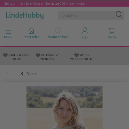
Spätsommer-Sale - Sparen Sie bis zu 50% - hier klicken
Anzeige ändern
Menü
GRATIS VERSAND
LIEFERUNG 2-4
90 TAGE
AB 69€
WERKTAGE
WIDERRUFSRECHT
Blusen