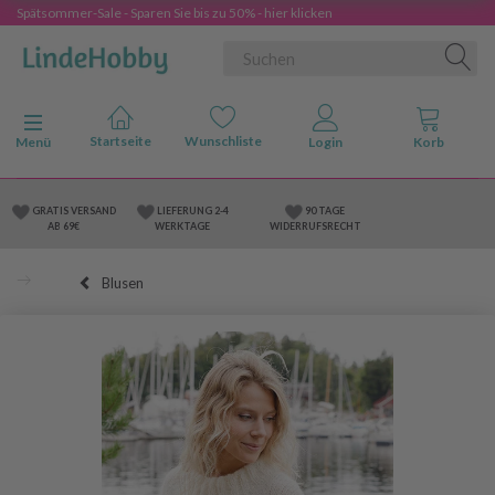
Spätsommer-Sale - Sparen Sie bis zu 50% - hier klicken
Anzeige ändern
Menü
GRATIS VERSAND
LIEFERUNG 2-4
90 TAGE
AB 69€
WERKTAGE
WIDERRUFSRECHT
Blusen