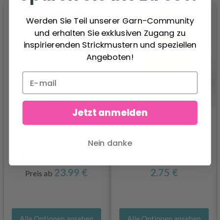
Werden Sie Teil unserer Garn-Community
und erhalten Sie exklusiven Zugang zu
inspirierenden Strickmustern und speziellen
Angeboten!
Jetzt anmelden
Nein danke
250-17 HAZY DREAM
DROPS BRUSHED
BY DROPS DESIGN
ALPACA SILK
23.99 €
2.75 €
Preis ab
Alle Optionen ansehen
Alle Optionen ansehen