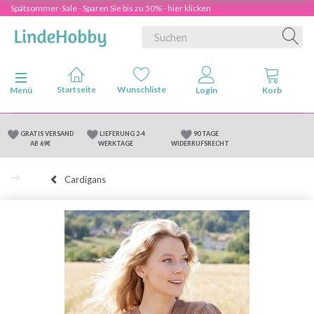
Spätsommer-Sale - Sparen Sie bis zu 50% - hier klicken
Anzeige ändern
Menü
GRATIS VERSAND
LIEFERUNG 2-4
90 TAGE
AB 69€
WERKTAGE
WIDERRUFSRECHT
Cardigans