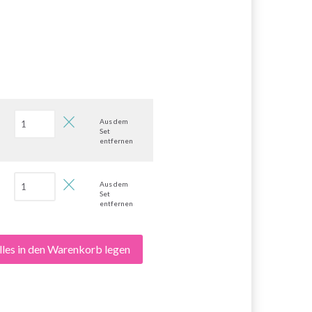
Aus dem
Set
entfernen
Aus dem
Set
entfernen
lles in den Warenkorb legen