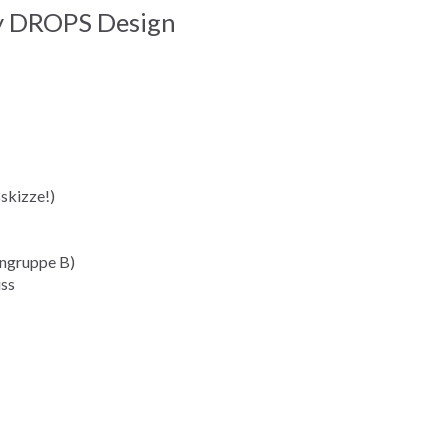
y DROPS Design
skizze
!)
ngruppe B)
ss