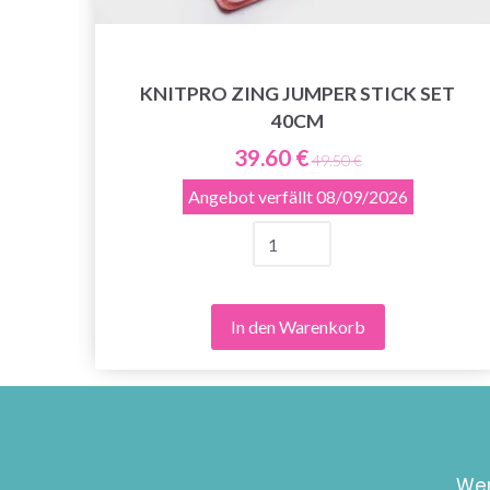
KNITPRO ZING JUMPER STICK SET
40CM
OPS
39.60 €
49.50 €
Angebot verfällt
08/09/2026
In den Warenkorb
Wer