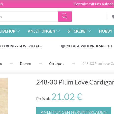
en
Kontakt mit uns aufne
UBEHÖR
ANLEITUNGEN
STICKEREI
HOBBY
IEFERUNG 2-4 WERKTAGE
90 TAGE WIDERRUFSRECHT
en
Damen
Cardigans
248-30 Plum Love C
248-30 Plum Love Cardiga
21.02 €
Preis ab
ANLEITUNGEN HERUNTERLADEN