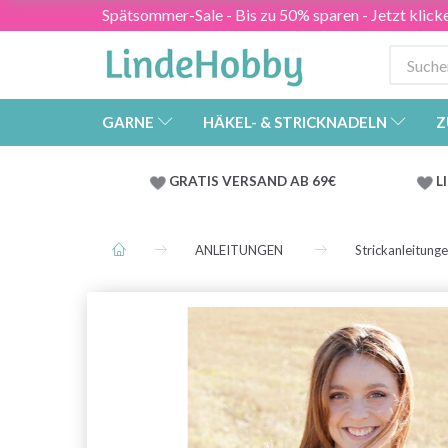
Spätsommer-Sale - Bis zu 50% sparen - Jetzt klick
GARNE
HÄKEL- & STRICKNADELN
Z
GRATIS VERSAND AB 69€
L
ANLEITUNGEN
Strickanleitung