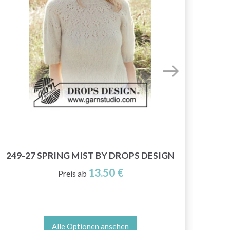
267
249-27 SPRING MIST BY DROPS DESIGN
13.50 €
Preis ab
Alle Optionen ansehen