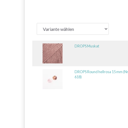
DROPS Muskat
DROPS Round hellrosa 15 mm (Nr
618)