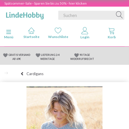
Spätsommer-Sale - Sparen Sie bis zu 50% - hier klicken
Anzeige ändern
Menü
GRATIS VERSAND
LIEFERUNG 2-4
90 TAGE
AB 69€
WERKTAGE
WIDERRUFSRECHT
Cardigans