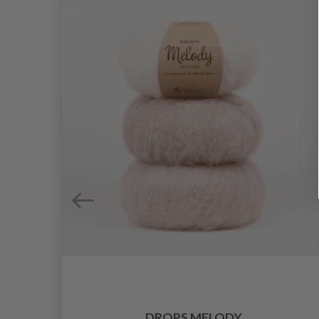
N BY
DROPS MELODY