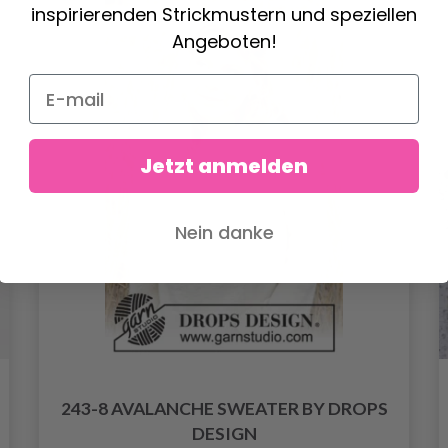
inspirierenden Strickmustern und speziellen
Angeboten!
Jetzt anmelden
Nein danke
243-8 AVALANCHE SWEATER BY DROPS
DESIGN