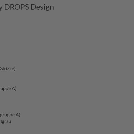
by DROPS Design
skizze
)
ruppe A)
gruppe A)
lgrau