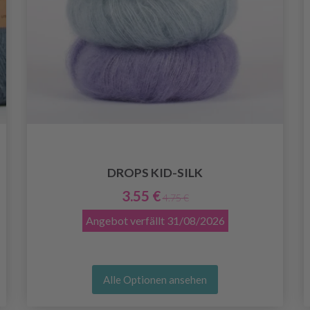
DROPS KID-SILK
3.55 €
4.75 €
Angebot verfällt
31/08/2026
Alle Optionen ansehen