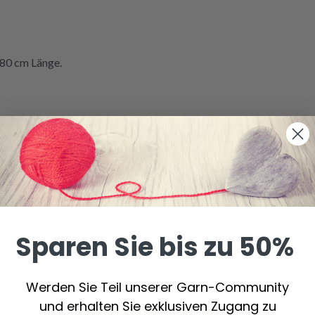
80 cm Länge.
kt wird, werden nur Rundnadeln in 80 cm Länge für jede genannte 
he
kraus rechts
auf Stricknadel Nr. 3,5 = 10 x 10 cm.
nur eine Orientierungshilfe. Wenn Sie auf 10 cm mehr Maschen a
r Maschen als oben genannt haben, zu einer dünneren Nadelstärk
Sparen Sie bis zu 50%
Werden Sie Teil unserer Garn-Community
und erhalten Sie exklusiven Zugang zu