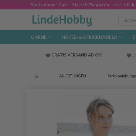
Spätsommer-Sale - Bis zu 50% sparen - Jetzt klick
GARNE
HÄKEL- & STRICKNADELN
Z
GRATIS VERSAND AB 69€
L
ANLEITUNGEN
Strickanleitung