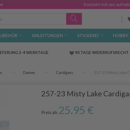
en
Kontakt mit uns aufne
UBEHÖR
ANLEITUNGEN
STICKEREI
HOBBY
IEFERUNG 2-4 WERKTAGE
90 TAGE WIDERRUFSRECHT
en
Damen
Cardigans
257-23 Misty Lake 
257-23 Misty Lake Cardig
25.95 €
Preis ab