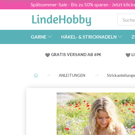
Spätsommer-Sale - Bis zu 50% sparen - Jetzt klick
GARNE
HÄKEL- & STRICKNADELN
Z
GRATIS VERSAND AB 69€
L
ANLEITUNGEN
Strickanleitung