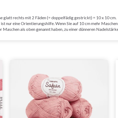
 glatt rechts mit 2 Fäden (= doppelfädig gestrickt) = 10 x 10 cm.
nur eine Orientierungshilfe. Wenn Sie auf 10 cm mehr Maschen a
r Maschen als oben genannt haben, zu einer dünneren Nadelstärk