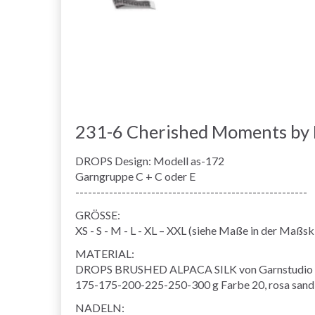
231-6 Cherished Moments by
DROPS Design: Modell as-172
Garngruppe C + C oder E
-------------------------------------------------------
GRÖSSE:
XS - S - M - L - XL – XXL (siehe Maße in der Maßsk
MATERIAL:
DROPS BRUSHED ALPACA SILK von Garnstudio (g
175-175-200-225-250-300 g Farbe 20, rosa sand
NADELN: