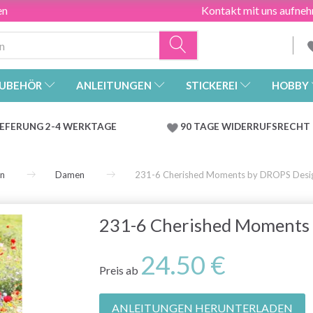
en
Kontakt mit uns aufne
UBEHÖR
ANLEITUNGEN
STICKEREI
HOBBY
IEFERUNG 2-4 WERKTAGE
90 TAGE WIDERRUFSRECHT
en
Damen
231-6 Cherished Moments by DROPS Desi
231-6 Cherished Moments
24.50 €
Preis ab
ANLEITUNGEN HERUNTERLADEN