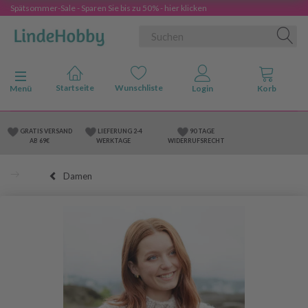
Spätsommer-Sale - Sparen Sie bis zu 50% - hier klicken
Anzeige ändern
Menü
GRATIS VERSAND
LIEFERUNG 2-4
90 TAGE
AB 69€
WERKTAGE
WIDERRUFSRECHT
Damen