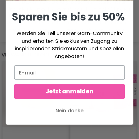
BITTE BEACHTEN: Die Angabe der Nadelstärke ist nur
eine Orientierungshilfe. Wenn Sie auf 10 cm mehr Maschen
Sparen Sie bis zu 50%
als oben genannt haben, zu einer dickeren Nadelstärke
wechseln. Wenn Sie auf 10 cm weniger Maschen als oben
genannt haben, zu einer dünneren Nadelstärke wechseln.
Werden Sie Teil unserer Garn-Community
und erhalten Sie exklusiven Zugang zu
inspirierenden Strickmustern und speziellen
VERWANDTE PRODUKTE
Angeboten!
Jetzt anmelden
Nein danke