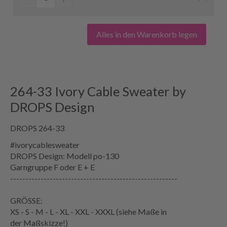
Alles in den Warenkorb legen
264-33 Ivory Cable Sweater by
DROPS Design
DROPS 264-33
#ivorycablesweater
DROPS Design: Modell po-130
Garngruppe
F oder E + E
-------------------------------------------------------
GRÖSSE:
XS - S - M - L - XL - XXL - XXXL (siehe
Maße
in
der
Maßskizze
!)