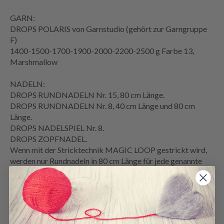
GARN:
DROPS POLARIS von Garnstudio (gehört zur Garngruppe
F)
1400-1500-1700-1900-2000-2200-2500 g Farbe 13,
Marshmallow
NADELN:
DROPS RUNDNADELN Nr. 15, 80 cm Länge.
DROPS RUNDNADELN Nr. 8, 40 cm Länge und 80 cm
Länge.
DROPS NADELSPIEL Nr. 8.
DROPS
ZOPFNADEL
.
Wenn mit der Stricktechnik
MAGIC LOOP
gestrickt wird,
werden nur Rundnadeln in 80 cm Länge für jede genannte
Nadelstärke benötigt.
MASCHENPROBE
:
7 Maschen in der Breite und 9
Reihen
in der Höhe
glatt
rechts
auf Stricknadel Nr. 15 = 10 x 10 cm.