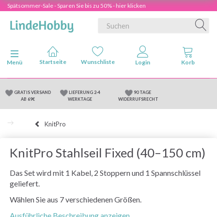
Spätsommer-Sale - Sparen Sie bis zu 50% - hier klicken
Anzeige ändern
Menü
GRATIS VERSAND
LIEFERUNG 2-4
90 TAGE
AB 69€
WERKTAGE
WIDERRUFSRECHT
KnitPro
KnitPro Stahlseil Fixed (40–150 cm)
Das Set wird mit 1 Kabel, 2 Stoppern und 1 Spannschlüssel
geliefert.
Wählen Sie aus 7 verschiedenen Größen.
Ausführliche Beschreibung anzeigen