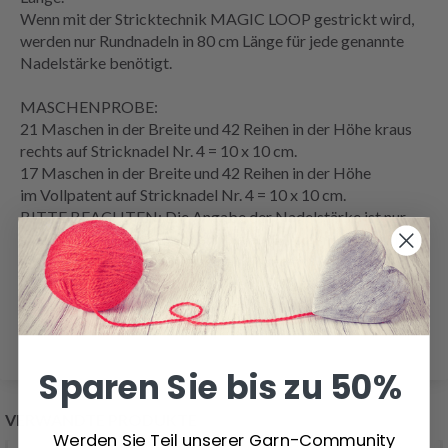
Wenn mit der Stricktechnik
MAGIC LOOP
gestrickt wird,
werden nur Rundnadeln in 80 cm Länge für jede genannte
Nadelstärke benötigt.
MASCHENPROBE
:
21 Maschen in der Breite und 42
Reihen
in der Höhe
kraus
rechts
auf Stricknadel Nr. 4 = 10 x 10 cm.
17 Maschen in der Breite und 42 Reihen in der Höhe
im
Vollpatent
auf Stricknadel Nr. 4 = 10 x 10 cm.
BITTE BEACHTEN: Die Angabe der Nadelstärke ist nur
eine Orientierungshilfe. Wenn Sie auf 10 cm mehr Maschen
als oben genannt haben, zu einer dickeren Nadelstärke
wechseln. Wenn Sie auf 10 cm weniger Maschen als oben
genannt haben, zu einer dünneren Nadelstärke wechseln.
Sparen Sie bis zu 50%
VERWANDTE PRODUKTE
Werden Sie Teil unserer Garn-Community