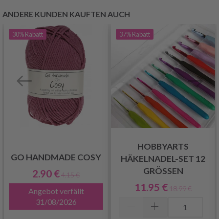
ANDERE KUNDEN KAUFTEN AUCH
30%
Rabatt
37%
Rabatt
HOBBYARTS
GO HANDMADE COSY
HÄKELNADEL-SET 12
GRÖSSEN
2.90 €
4.15 €
11.95 €
18.99 €
Angebot verfällt
31/08/2026