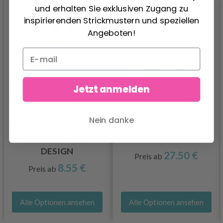
und erhalten Sie exklusiven Zugang zu
inspirierenden Strickmustern und speziellen
Angeboten!
Jetzt anmelden
Nein danke
268-25 BLUSH BREEZE
TOP BY DROPS
268-2 HARVEST DRESS
DESIGN
27.50 €
Preis ab
8.55 €
Preis ab
Alle Optionen ansehen
Alle Optionen ansehen