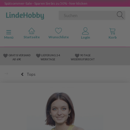
Spätsommer-Sale - Sparen Sie bis zu 50% - hier klicken
Anzeige ändern
Menü
GRATIS VERSAND
LIEFERUNG 2-4
90 TAGE
AB 69€
WERKTAGE
WIDERRUFSRECHT
Tops