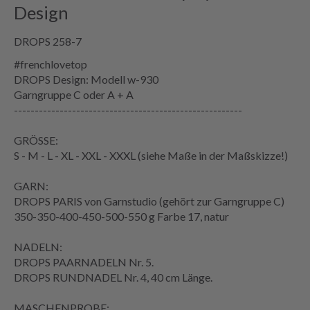
Design
DROPS 258-7
#frenchlovetop
DROPS Design: Modell w-930
Garngruppe
C oder A + A
-------------------------------------------------------
GRÖSSE:
S - M - L - XL - XXL - XXXL (siehe
Maße
in der
Maßskizze
!)
GARN:
DROPS PARIS von Garnstudio (gehört zur Garngruppe C)
350-350-400-450-500-550 g Farbe 17, natur
NADELN:
DROPS PAARNADELN Nr. 5.
DROPS
RUNDNADEL
Nr. 4, 40 cm Länge.
MASCHENPROBE
: