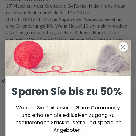
17 Maschen in der Breite und 34
Reihen
in der Höhe
kraus
rechts
auf Stricknadel Nr. 5 = 10 x 10 cm.
BITTE BEACHTEN: Die Angabe der Nadelstärke ist nur
eine Orientierungshilfe. Wenn Sie auf 10 cm mehr Maschen
als oben genannt haben, zu einer dickeren Nadelstärke
wechseln. Wenn Sie auf 10 cm weniger Maschen als oben
genannt haben, zu einer dünneren Nadelstärke wechseln.
VERWANDTE PRODUKTE
Sparen Sie bis zu 50%
Werden Sie Teil unserer Garn-Community
und erhalten Sie exklusiven Zugang zu
inspirierenden Strickmustern und speziellen
Angeboten!