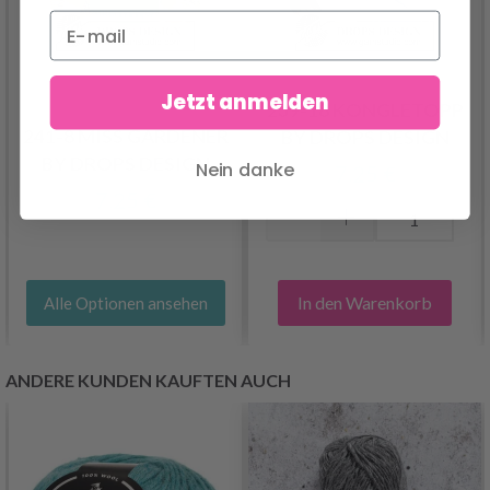
Jetzt anmelden
239-18 KONGLETOPP
241-8 MISS GARDENER
BY DROPS DESIGN
BY DROPS DESIGN
Nein danke
7.25 €
7.25 €
In den Warenkorb
Alle Optionen ansehen
ANDERE KUNDEN KAUFTEN AUCH