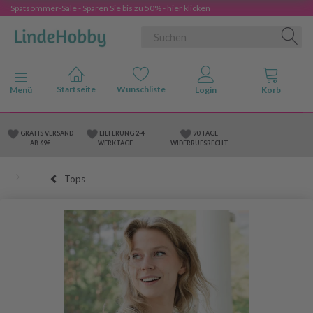
Spätsommer-Sale - Sparen Sie bis zu 50% - hier klicken
Anzeige ändern
Menü
GRATIS VERSAND
LIEFERUNG 2-4
90 TAGE
AB 69€
WERKTAGE
WIDERRUFSRECHT
Tops