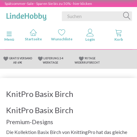
Spätsommer-Sale - Sparen Sie bis zu 50% - hier klicken
Anzeige ändern
Menü
GRATIS VERSAND
LIEFERUNG 2-4
90 TAGE
AB 69€
WERKTAGE
WIDERRUFSRECHT
KnitPro Basix Birch
KnitPro Basix Birch
Premium-Designs
Die Kollektion Basix Birch von KnittingPro hat das gleiche