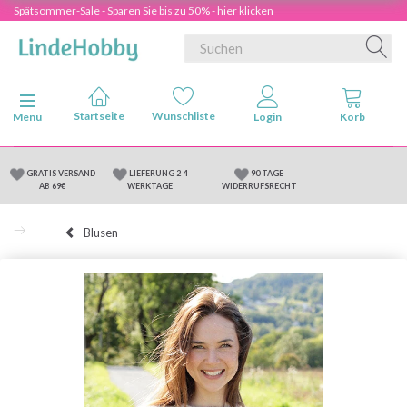
Spätsommer-Sale - Sparen Sie bis zu 50% - hier klicken
Anzeige ändern
Menü
GRATIS VERSAND
LIEFERUNG 2-4
90 TAGE
AB 69€
WERKTAGE
WIDERRUFSRECHT
Blusen