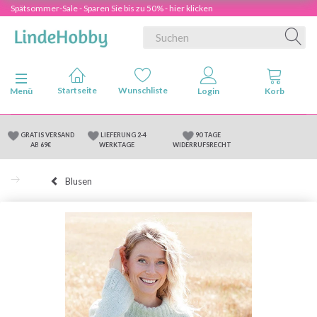
Spätsommer-Sale - Sparen Sie bis zu 50% - hier klicken
Anzeige ändern
Menü
GRATIS VERSAND
LIEFERUNG 2-4
90 TAGE
AB 69€
WERKTAGE
WIDERRUFSRECHT
Blusen