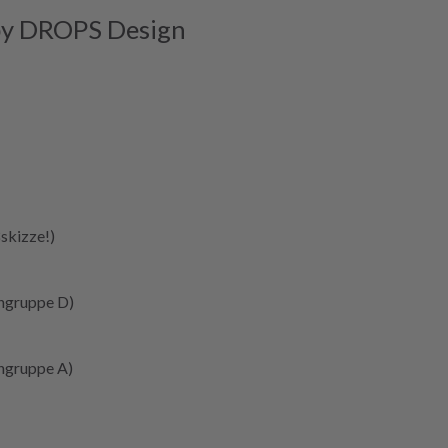
by DROPS Design
skizze
!)
ngruppe D)
ngruppe A)