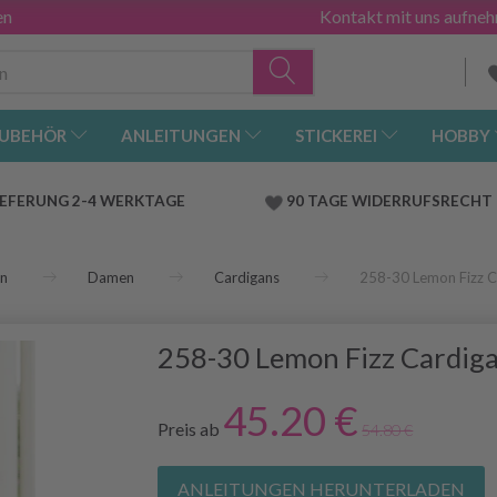
en
Kontakt mit uns aufne
UBEHÖR
ANLEITUNGEN
STICKEREI
HOBBY
IEFERUNG 2-4 WERKTAGE
90 TAGE WIDERRUFSRECHT
en
Damen
Cardigans
258-30 Lemon Fizz 
258-30 Lemon Fizz Cardig
45.20 €
Preis ab
54.80 €
ANLEITUNGEN HERUNTERLADEN