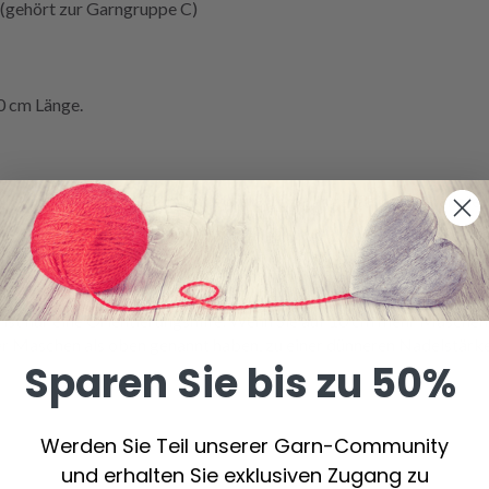
ehört zur Garngruppe C)
 cm Länge.
kt wird, werden nur Rundnadeln in 80 cm Länge für jede genannte 
Höhe
glatt rechts
mit 1 Faden DROPS Melody zusammen mit 3 Fäde
0 cm.
nur eine Orientierungshilfe. Wenn Sie auf 10 cm mehr Maschen a
r Maschen als oben genannt haben, zu einer dünneren Nadelstärk
Sparen Sie bis zu 50%
Werden Sie Teil unserer Garn-Community
und erhalten Sie exklusiven Zugang zu