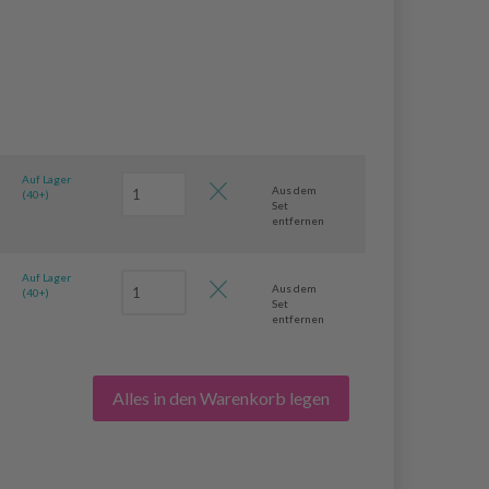
Auf Lager
Aus dem
(40+)
Set
entfernen
Auf Lager
Aus dem
(40+)
Set
entfernen
Alles in den Warenkorb legen