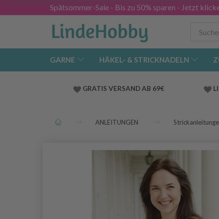
Spätsommer-Sale - Bis zu 50% sparen - Jetzt klick
GARNE
HÄKEL- & STRICKNADELN
Z
GRATIS VERSAND AB 69€
L
ANLEITUNGEN
Strickanleitung