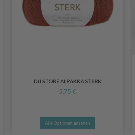
DU STORE ALPAKKA STERK
5.75 €
Alle Optionen ansehen