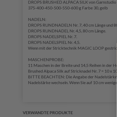
DROPS BRUSHED ALPACA SILK von Garnstudio (g
375-400-450-500-550-600 g Farbe 30, gelb
NADELN:
DROPS RUNDNADELN Nr. 7, 40 cm Länge und 80
DROPS
RUNDNADEL
Nr. 4,5, 80 cm Länge.
DROPS NADELSPIEL Nr. 7.
DROPS NADELSPIEL Nr. 4,5.
Wenn mit der Stricktechnik
MAGIC LOOP
gestric
MASCHENPROBE
:
11 Maschen in der Breite und 14,5
Reihen
in der 
Brushed Alpaca Silk auf Stricknadel Nr. 7 = 10 x 1
BITTE BEACHTEN: Die Angabe der Nadelstärke ist 
Nadelstärke wechseln. Wenn Sie auf 10 cm wenige
VERWANDTE PRODUKTE